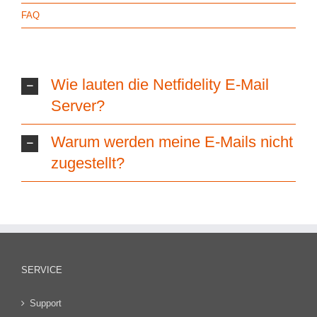
FAQ
Wie lauten die Netfidelity E-Mail
Server?
Warum werden meine E-Mails nicht
zugestellt?
SERVICE
Support