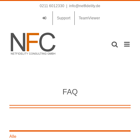
Zum
0211 6012330
|
info@netfidelity.de
Inhalt
springen
Support
TeamViewer
FAQ
Alle