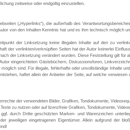
ichung zeitweise oder endgültig einzustellen.
ebseiten („Hyperlinks“), die außerhalb des Verantwortungsbereiches
r Autor von den Inhalten Kenntnis hat und es ihm technisch möglich 
eitpunkt der Linksetzung keine illegalen Inhalte auf den zu verlin
aft der verlinkten/verknüpften Seiten hat der Autor keinerlei Einflus
ie nach der Linksetzung verändert wurden. Diese Feststellung gilt für
utor eingerichteten Gästebüchern, Diskussionsforen, Linkverzeichn
 möglich sind. Für illegale, fehlerhafte oder unvollständige Inhalte 
stehen, haftet allein der Anbieter der Seite, auf welche verwiesen w
heberrechte der verwendeten Bilder, Grafiken, Tondokumente, Videoseq
Texte zu nutzen oder auf lizenzfreie Grafiken, Tondokumente, Video
d ggf. durch Dritte geschützten Marken- und Warenzeichen unterl
der jeweiligen eingetragenen Eigentümer. Allein aufgrund der bl
ind!